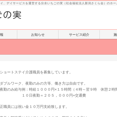
テイ、デイサービスを運営する分水いちごの実（社会福祉法人新潟さくら会）のホー
報
お知らせ
サービス紹介
施
ショートステイ介護職員を募集しています。
ダブルワーク、夜勤のみの方等、働き方は自由です。
夜勤のみ給与例：時給１０００円×１５時間（４時～翌９時 休憩２
１０日夜勤＝２０５，０００円+交通費
正職員には祝い金１０万円支給致します。