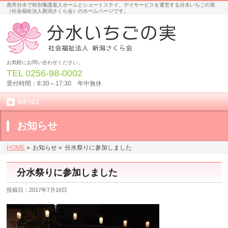
燕市分水で特別養護老人ホームとショートステイ、デイサービスを運営する分水いちごの実
（社会福祉法人新潟さくら会）のホームページです。
お気軽にお問い合わせください。
TEL
0256-98-0002
受付時間：8:30～17:30 年中無休
MENU
お知らせ
HOME
»
お知らせ »
分水祭りに参加しました
分水祭りに参加しました
投稿日：2017年7月16日